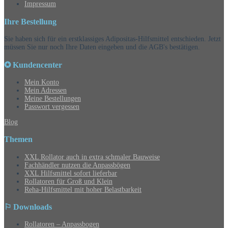
Impressum
Ihre Bestellung
Sie haben sich für ein erstklassiges Adipositas-Hilfsmittel entschieden. Jetzt
müssen Sie nur noch Ihre Daten eingeben und die AGB's bestätigen.
✪ Kundencenter
Mein Konto
Mein Adressen
Meine Bestellungen
Passwort vergessen
Blog
Themen
XXL Rollator auch in extra schmaler Bauweise
Fachhändler nutzen die Anpassbögen
XXL Hilfsmittel sofort lieferbar
Rollatoren für Groß und Klein
Reha-Hilfsmittel mit hoher Belastbarkeit
⚐ Downloads
Rollatoren – Anpassbogen