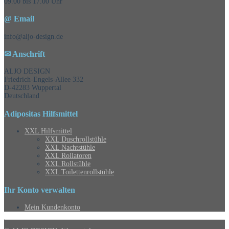
09.00 bis 17.00 Uhr
@ Email
info@aljo-design.de
✉ Anschrift
ALJO DESIGN
Friedrich-Engels-Allee 332
D-42283 Wuppertal
Deutschland
Adipositas Hilfsmittel
XXL Hilfsmittel
XXL Duschrollstühle
XXL Nachtstühle
XXL Rollatoren
XXL Rollstühle
XXL Toilettenrollstühle
Ihr Konto verwalten
Mein Kundenkonto