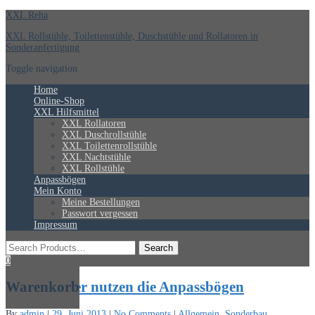
XXL Reha
XXL Rollstühle, Toilettenstühle, Duschstühle und Rollatoren in
Sonderanfertigung
Toggle navigation
Home
Online-Shop
XXL Hilfsmittel
XXL Rollatoren
XXL Duschrollstühle
XXL Toilettenrollstühle
XXL Nachtstühle
XXL Rollstühle
Anpassbögen
Mein Konto
Meine Bestellungen
Passwort vergessen
Impressum
0
Warenkorb
Fachhändler nutzen die Anpassbögen
By
admin
|
29. Juni 2013
|
No Comments
|
Allgemein
,
Sonderbau