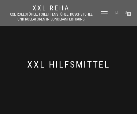
XXL REHA
TOGGLE
XXL ROLLSTÜHLE, TOILETTENSTÜHLE, DUSCHSTÜHLE
0
UND ROLLATOREN IN SONDERANFERTIGUNG
NAVIGATION
XXL HILFSMITTEL